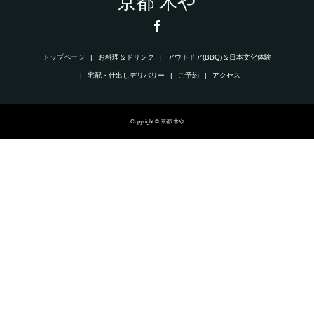
京都 木や
トップページ
お料理＆ドリンク
アウトドア(BBQ)＆日本文化体験
宅配・仕出しデリバリー
ご予約
アクセス
Copyright © 京都 木や